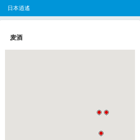
日本逍遙
麦酒