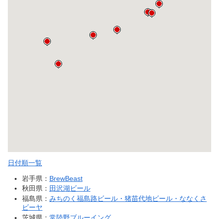
日付順一覧
岩手県：
BrewBeast
秋田県：
田沢湖ビール
福島県：
みちのく福島路ビール・猪苗代地ビール・ななくさ
ビーヤ
茨城県：
常陸野ブルーイング