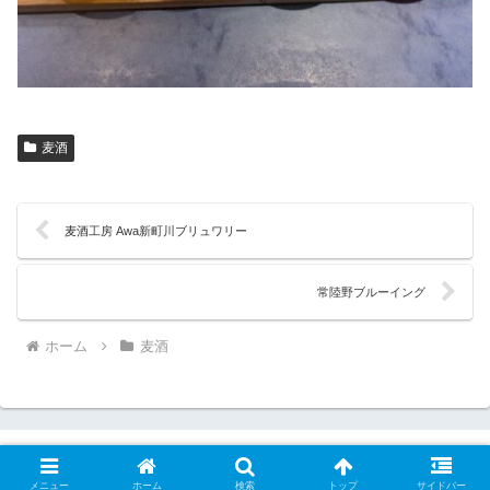
麦酒
麦酒工房 Awa新町川ブリュワリー
常陸野ブルーイング
ホーム
麦酒
メニュー
ホーム
検索
トップ
サイドバー