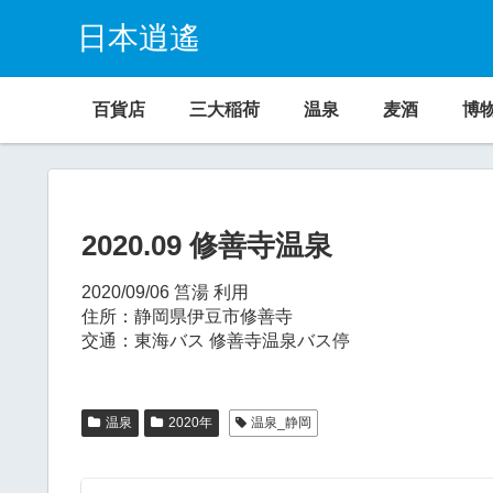
日本逍遙
百貨店
三大稲荷
温泉
麦酒
博
2020.09 修善寺温泉
2020/09/06 筥湯 利用
住所：静岡県伊豆市修善寺
交通：東海バス 修善寺温泉バス停
温泉
2020年
温泉_静岡