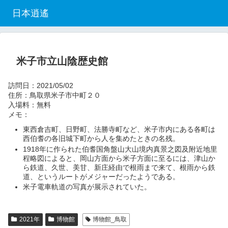
日本逍遙
米子市立山陰歴史館
訪問日：2021/05/02
住所：鳥取県米子市中町２０
入場料：無料
メモ：
東西倉吉町、日野町、法勝寺町など、米子市内にある各町は
西伯耆の各旧城下町から人を集めたときの名残。
1918年に作られた伯耆国角盤山大山境内真景之図及附近地里
程略図によると、岡山方面から米子方面に至るには、津山か
ら鉄道、久世、美甘、新庄経由で根雨まで来て、根雨から鉄
道、というルートがメジャーだったようである。
米子電車軌道の写真が展示されていた。
2021年
博物館
博物館_鳥取