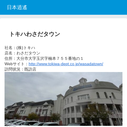
日本逍遙
トキハわさだタウン
社名：(株)トキハ
店名：わさだタウン
住所：大分市大字玉沢字楠本７５５番地の１
Webサイト：
http://www.tokiwa-dept.co.jp/wasadatown/
訪問状況：既訪店